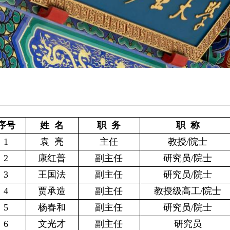
序号
姓 名
职 务
职 称
1
袁 亮
主任
教授/院士
2
康红普
副主任
研究员/院士
3
王国法
副主任
研究员/院士
4
贾承造
副主任
教授级高工/院士
5
杨春和
副主任
研究员/院士
6
文光才
副主任
研究员