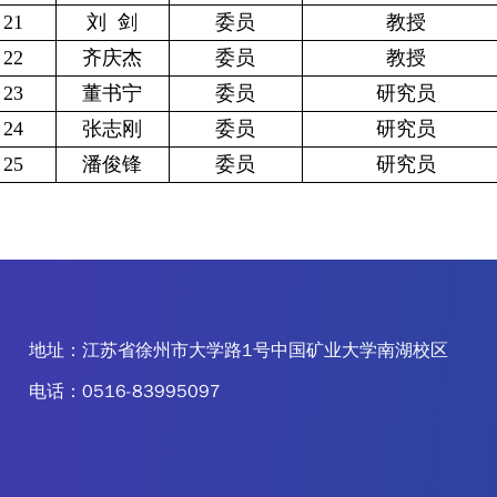
21
刘 剑
委员
教授
22
齐庆杰
委员
教授
23
董书宁
委员
研究员
24
张志刚
委员
研究员
25
潘俊锋
委员
研究员
地址：江苏省徐州市大学路1号中国矿业大学南湖校区
电话：0516-83995097