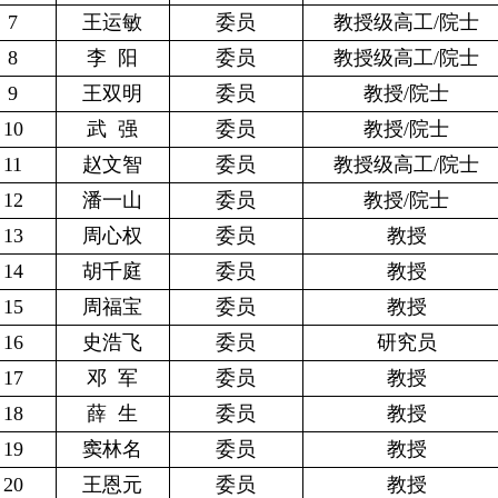
7
王运敏
委员
教授级高工/院士
8
李 阳
委员
教授级高工/院士
9
王双明
委员
教授/院士
10
武 强
委员
教授/院士
11
赵文智
委员
教授级高工/院士
12
潘一山
委员
教授/院士
13
周心权
委员
教授
14
胡千庭
委员
教授
15
周福宝
委员
教授
16
史浩飞
委员
研究员
17
邓 军
委员
教授
18
薛 生
委员
教授
19
窦林名
委员
教授
20
王恩元
委员
教授