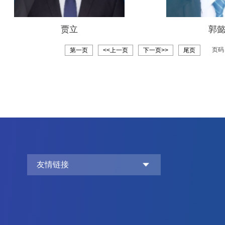
贾立
郭
页
第一页
<<上一页
下一页>>
尾页
友情链接