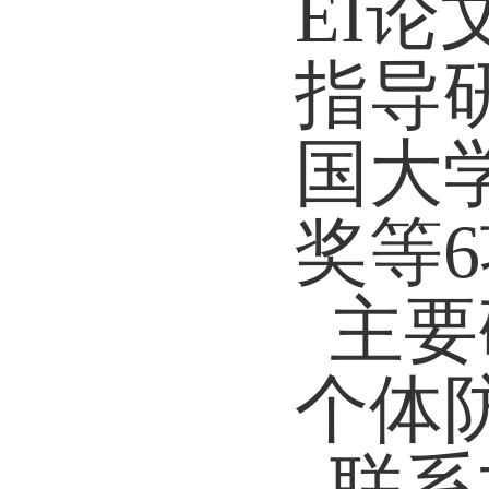
EI
论
指导
国大
奖
等
6
主要
个体
联系