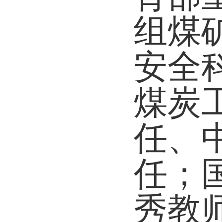
组煤
安全
煤炭
任、
任
；
秀教