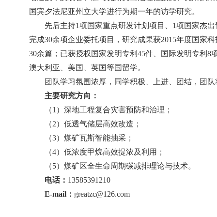
国宾夕法尼亚州立大学进行为期一年的访学研究。
先后主持
1
项国家重点研发计划项目、
1
项国家杰出
完成
30
余项企业委托项目，研究成果获
2015
年度国家科
30
余篇；已获授权国家发明专利
45
件、国际发明专利
8
澳大利亚、美国、英国等国留学。
团队学习氛围浓厚，同学积极、上进、团结，团队
主要研究方向：
（1）深地工程复合灾害预防和治理；
（2）低透气储层高效改造；
（3）煤矿瓦斯智能抽采；
（4）低浓度甲烷高效提浓及利用；
（5）煤矿区全生命周期碳减排理论与技术。
电话：
13585391210
E-mail
：
greatzc@126.com