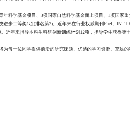
青年科学基金项目、
3
项国家自然科学基金面上项目、
1
项国家重
技进步二等奖
1
项
(
排名第
2)
。近年来在行业权威期刊
Fuel
、
INT J
项。近年来指导本科生科研创新训练计划
12
项，指导学生获得第十
将为每一位同学提供前沿的研究课题、优越的学习资源、充足的