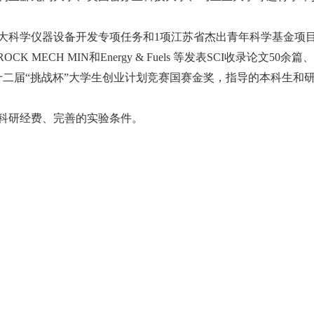
大科学仪器设备开发专项任务和
1
项江苏省杰出青年科学基金项
 ROCK MECH MIN
和
Energy & Fuels
等发表
SCI
收录论文
50
余篇、
二届“挑战杯”大学生创业计划竞赛国赛金奖，指导的本科生和
科研经费、完善的实验条件。