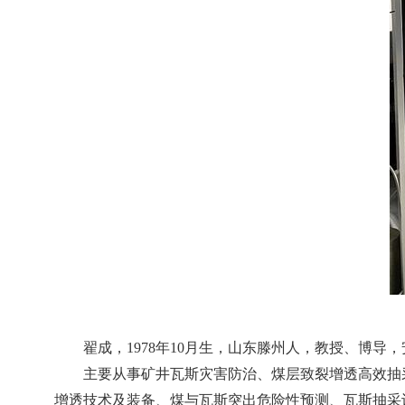
翟成，1978年1
0
月生，山东滕州人，教授、博导，
主要从事矿井瓦斯灾害防治、煤层致裂增透高效抽
增透技术及装备、煤与瓦斯突出危险性预测、瓦斯抽采