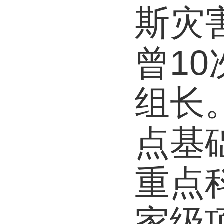
斯灾
曾1
组长
点基
重点
家级