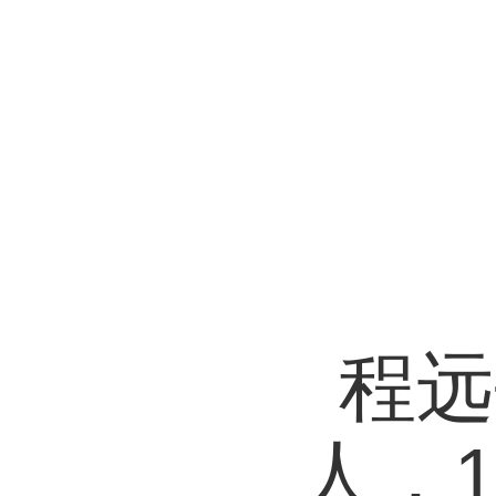
程远
人，1