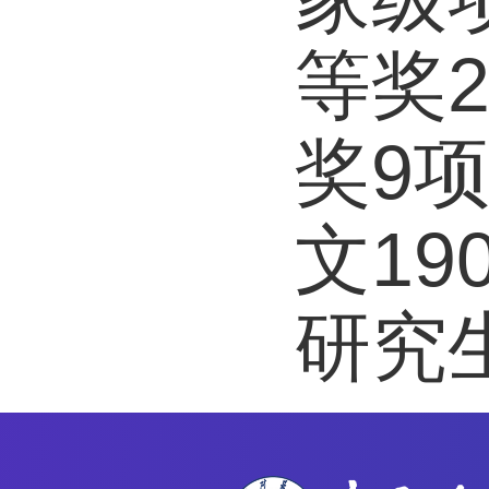
等奖
奖9
文1
研究