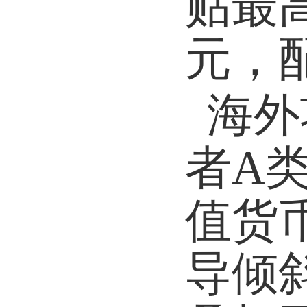
贴最
元，
海外
者
A
值货
导倾