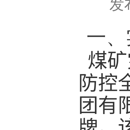
发
一、
煤矿
防控
团有
牌
。