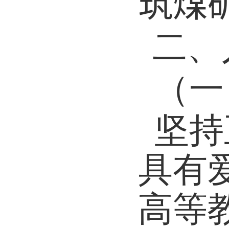
筑煤
二、
（一
坚持
具有
高等